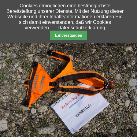
Das
Cookies ermöglichen eine bestmöglichste
sind
Bereitstellung unserer Dienste. Mit der Nutzung dieser
Webseite und ihrer Inhalte/Informationen erklären Sie
wir
sich damit einverstanden, daß wir Cookies
Galerie
verwenden
Datenschutzerklärung
Presse
Einverstanden
Kriminalistik
Cold
Case
Caniden
Institut
für
angewandte
Archäokriminologie
Bundesverband
Links
Kontakt/Impressum